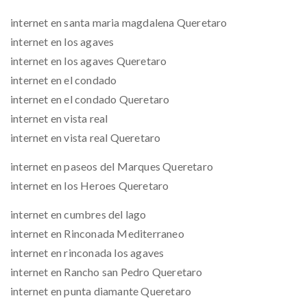
internet en santa maria magdalena Queretaro
internet en los agaves
internet en los agaves Queretaro
internet en el condado
internet en el condado Queretaro
internet en vista real
internet en vista real Queretaro
internet en paseos del Marques Queretaro
internet en los Heroes Queretaro
internet en cumbres del lago
internet en Rinconada Mediterraneo
internet en rinconada los agaves
internet en Rancho san Pedro Queretaro
internet en punta diamante Queretaro