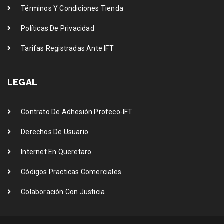
Términos Y Condiciones Tienda
Políticas De Privacidad
Tarifas Registradas Ante IFT
LEGAL
Contrato De Adhesión Profeco-IFT
Derechos De Usuario
Internet En Queretaro
Códigos Practicas Comerciales
Colaboración Con Justicia