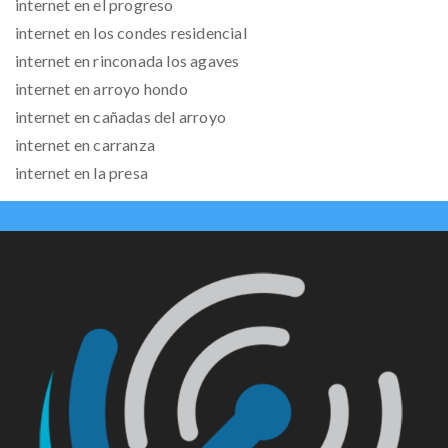
internet en el progreso
internet en los condes residencial
internet en rinconada los agaves
internet en arroyo hondo
internet en cañadas del arroyo
internet en carranza
internet en la presa