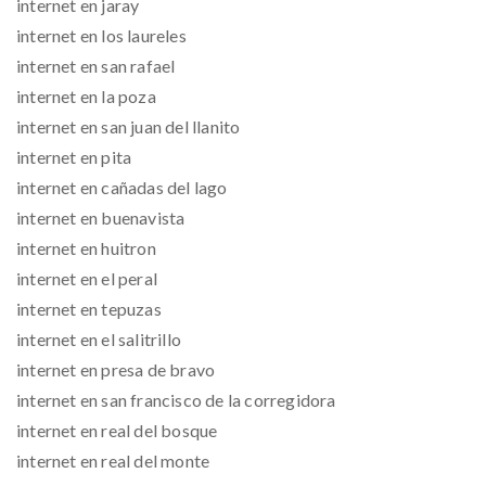
internet en jaray
internet en los laureles
internet en san rafael
internet en la poza
internet en san juan del llanito
internet en pita
internet en cañadas del lago
internet en buenavista
internet en huitron
internet en el peral
internet en tepuzas
internet en el salitrillo
internet en presa de bravo
internet en san francisco de la corregidora
internet en real del bosque
internet en real del monte