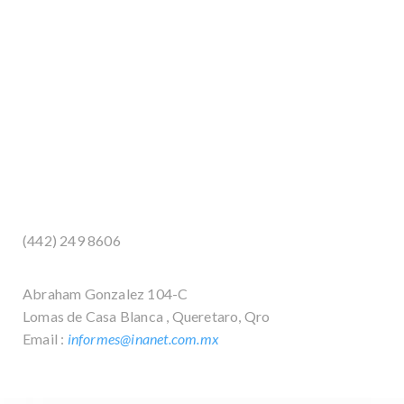
Servicio rápido y confiable
Sin saturación de nuestros
servicios.
(442)
249 8606
Abraham Gonzalez 104-C
Lomas de Casa Blanca , Queretaro, Qro
Email :
informes@inanet.com.mx