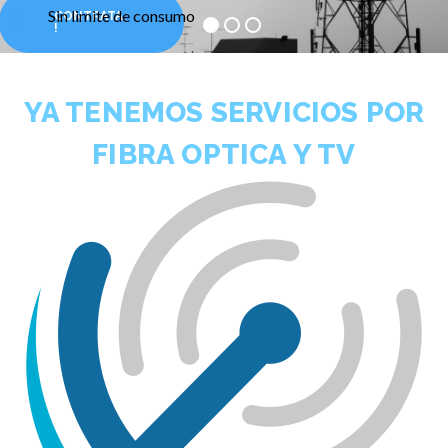
Sin limite de consumo
CONTRATA
!
MAS PLANES
YA TENEMOS SERVICIOS POR
FIBRA OPTICA Y TV